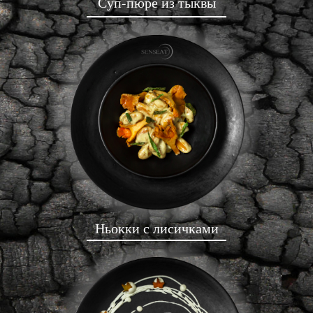
Суп-пюре из тыквы
Ньокки с лисичками