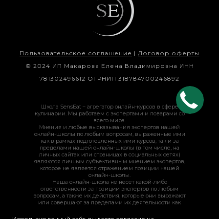
Пользовательское соглашение
|
Договор оферты
© 2024 ИП Макарова Елена Владимировна ИНН
781302496612 ОГРНИП 318784700246892
Школа SensEat – агрегатор онлайн-курсов в сфере
кулинарии. Мы работаем с экспертами и поварами со
всего мира.
Мнения и любые высказывания экспертов нашей
онлайн-школы по любым вопросам, выраженные ими
как в рамках подготовленных ими курсов, так и за
пределами нашей онлайн-школы (в том числе, на
личных сайтах или страницах в социальных сетях)
являются личным субъективным мнением экспертов,
которое не является отражением позиции нашей
онлайн-школы.
Наша онлайн-школа не несет какой-либо
ответственности за позиции экспертов по любым
вопросам, а также их действия, которые они выражают
или совершают за пределами их деятельности как
экспертов нашей онлайн-школы. Такие позиции и
действия осуществляются экспертами по собственной
Используя данный сайт, вы даете согласие на