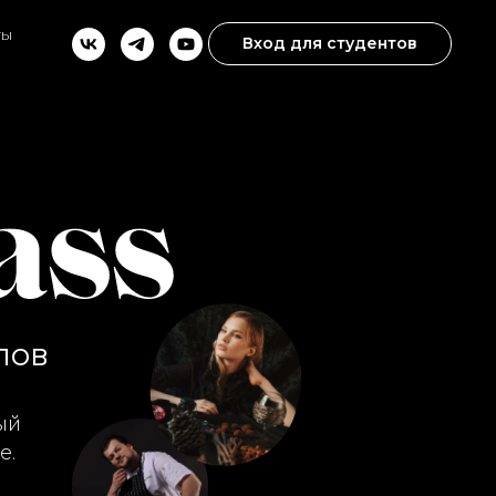
ты
Вход для студентов
лов
ый
е.