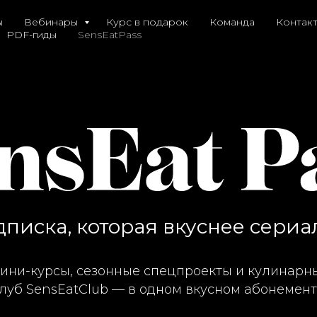
ы
Вебинары
Курс в подарок
Команда
Контак
PDF-гиды
SensEatPass
писка, которая вкуснее сериа
ини-курсы, сезонные спецпроекты и кулинарн
луб SensEatClub — в одном вкусном абонемент