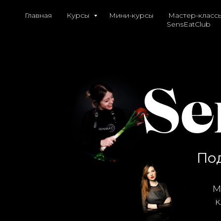
Главная
Курсы
Мини-курсы
Мастер-класс
SensEatClub
Под
М
к