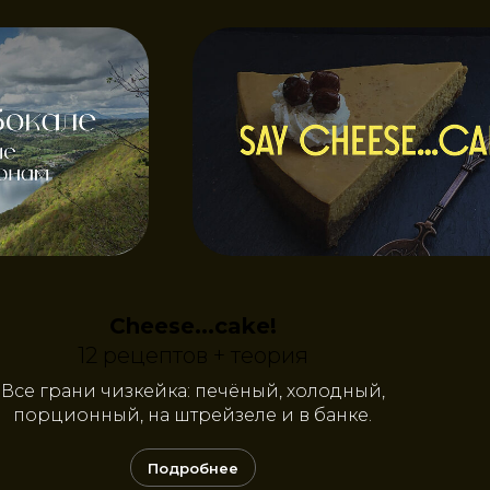
Cheese...cake!
12 рецептов + теория
Все грани чизкейка: печёный, холодный,
порционный, на штрейзеле и в банке.
Подробнее