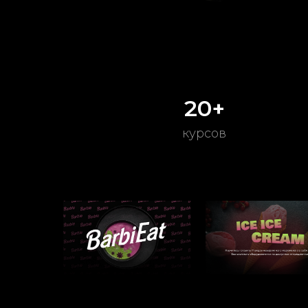
20+
курсов