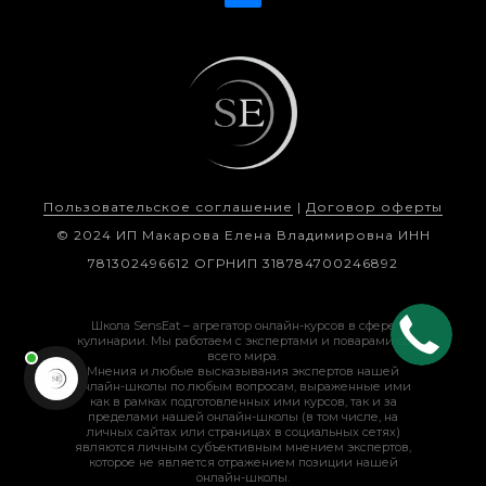
Пользовательское соглашение
|
Договор оферты
© 2024 ИП Макарова Елена Владимировна ИНН
781302496612 ОГРНИП 318784700246892
Школа SensEat – агрегатор онлайн-курсов в сфере
кулинарии. Мы работаем с экспертами и поварами со
всего мира.
Мнения и любые высказывания экспертов нашей
онлайн-школы по любым вопросам, выраженные ими
как в рамках подготовленных ими курсов, так и за
пределами нашей онлайн-школы (в том числе, на
личных сайтах или страницах в социальных сетях)
являются личным субъективным мнением экспертов,
которое не является отражением позиции нашей
онлайн-школы.